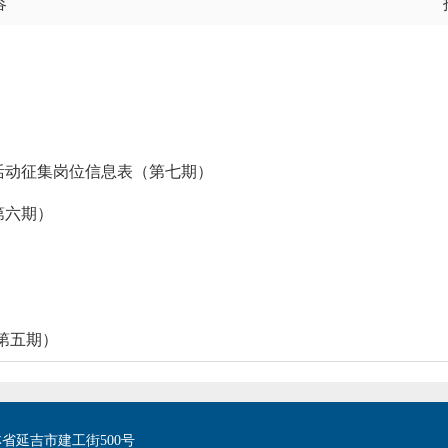
容
项活动征集岗位信息表（第七期）
第六期）
（第五期）
省延吉市建工街500号