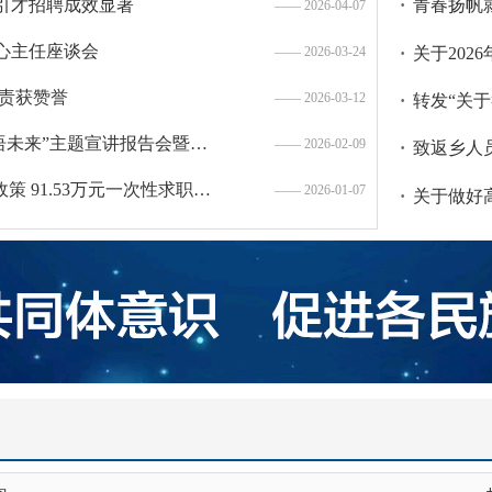
·
青春扬帆
引才招聘成效显著
2025年延
2026-04-07
心主任座谈会
吉林省就业
·
关于20
2026-03-24
尽责获赞誉
吉林省就业
2026-03-12
·
“延边学子归巢·州长寄语未来”主题宣讲报告会暨返乡大学生就业创业政策宣讲会在延举行
州人才服务中
2026-02-09
·
致返乡人
延边州落实“免申即享”政策 91.53万元一次性求职补贴直达907名毕业生
2026-01-07
·
·
延边朝鲜