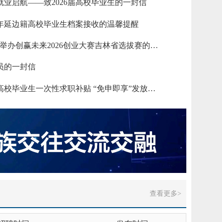
就业启航——致2026届高校毕业生的一封信
边州就业见习岗位汇总表
2025-05-30
见习补贴服务规范
26年延边籍高校毕业生档案接收的温馨提醒
2025-05-08
见习管理暂行办法
2025-04-02
转发“关于举办创赢未来2026创业大赛吉林省选拔赛的公告”
心2023年就业见习补贴发放情况
2024-10-16
员的一封信
州人才服务中心2022年就业见习补贴、求职创业补贴发放情况
2024-10-16
关于做好高校毕业生一次性求职补贴 “免申即享”发放工作的通知
族自治州人才服务中心2024年度部门决算
查看更多>