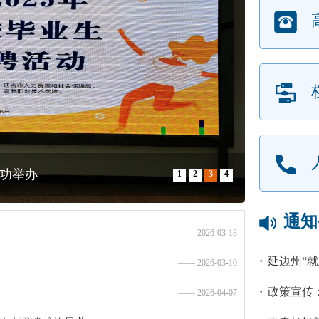
成功举办
1
2
3
4
通知
延边州招募
2026-03-18
·
2025年就
2026-03-10
·
政策宣传
2024年就
2026-04-07