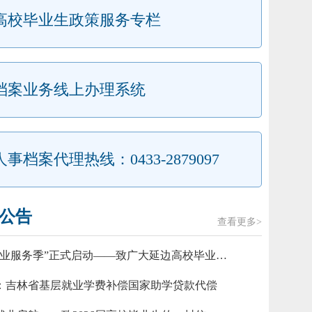
高校毕业生政策服务专栏
档案业务线上办理系统
人事档案代理热线：0433-2879097
延边州人才服务中心积极开展2025年全国城市联合招聘高校毕业
公告
查看更多>
青年就业见习人员公告
2026-03-26
延边州“就业服务季”正式启动——致广大延边高校毕业生的一封信
业见习补贴、求职创业补贴发放情况
2026-01-05
：吉林省基层就业学费补偿国家助学贷款代偿
业见习补贴、求职创业补贴发放情况
2025-03-19